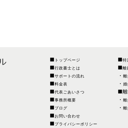
トップページ
特
行政書士とは
離
サポートの流れ
離
料金表
婚
離
代表ごあいさつ
事務所概要
離
ブログ
離
お問い合わせ
プライバシーポリシー