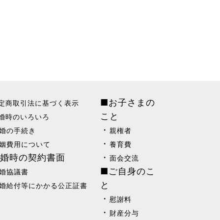
お子さまの
定商取引法に基づく表示
こと
婚時のいろいろ
婚の手続き
親権者
姻費用について
養育費
婚時の契約書面
面会交流
ご自身のこ
婚協議書
と
婚給付等にかかる公正証書
慰謝料
財産分与